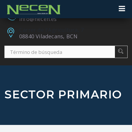
+34 932 433 200
info@necen.es
Carrer de l'Agricultura, 7
08840 Viladecans, BCN
SECTOR PRIMARIO