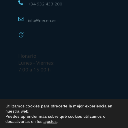
+34 932 433 200
info@necen.es
Horario
Lunes - Viernes:
7:00 a 15:00 h
Utilizamos cookies para ofrecerte la mejor experiencia en
nuestra web.
Copyright © 2018 NECEN. Todos los derechos
Puedes aprender más sobre qué cookies utilizamos o
reservados
desactivarlas en los
ajustes
.
Contacta con nosotros