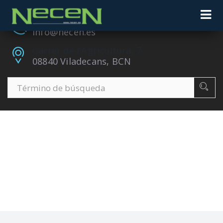
+34 932 433 200
info@necen.es
Carrer de l'Agricultura, 7
08840 Viladecans, BCN
COFFEE